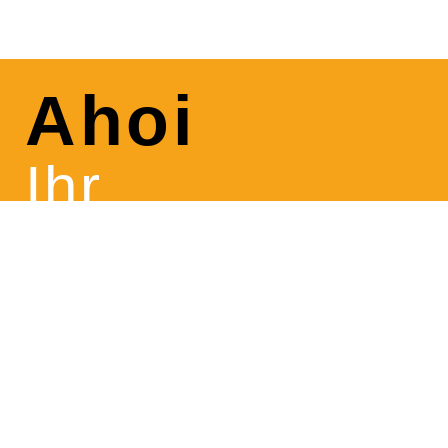
Ahoi
Ihr
Gartenmöbelli
&
Grillbegeistert
Besuche unser Gartenmöbelgeschäft und