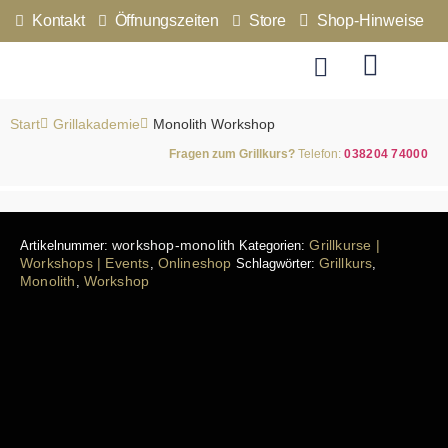
Kontakt
Öffnungszeiten
Store
Shop-Hinweise
Monolith Workshop
Start
Grillakademie
Fragen zum Grillkurs?
Telefon:
038204 74000
workshop-monolith
Grillkurse |
Artikelnummer:
Kategorien:
Workshops | Events
Onlineshop
Grillkurs
,
Schlagwörter:
,
Monolith
Workshop
,