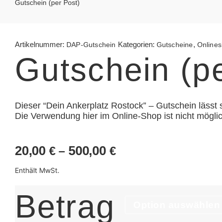
Gutschein (per Post)
Artikelnummer:
Kategorien:
,
DAP-Gutschein
Gutscheine
Online
Gutschein (pe
Dieser “Dein Ankerplatz Rostock” – Gutschein lässt 
Die Verwendung hier im Online-Shop ist nicht möglic
20,00
500,00
Preisspanne:
€
–
€
20,00 €
Enthält MwSt.
bis
500,00 €
Betrag