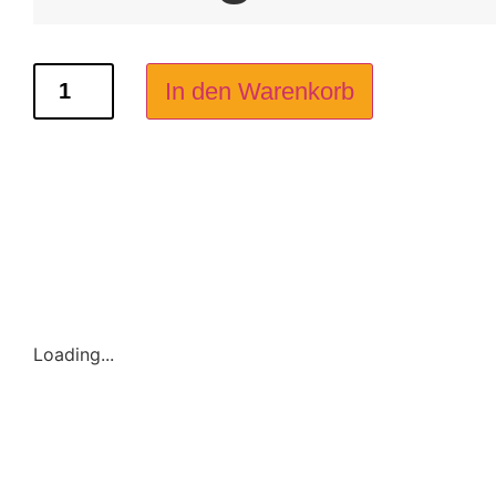
Gutschein
(per
Post)
In den Warenkorb
Menge
Loading...