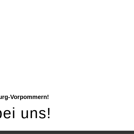
bhaber
te!
burg-Vorpommern!
bei uns!