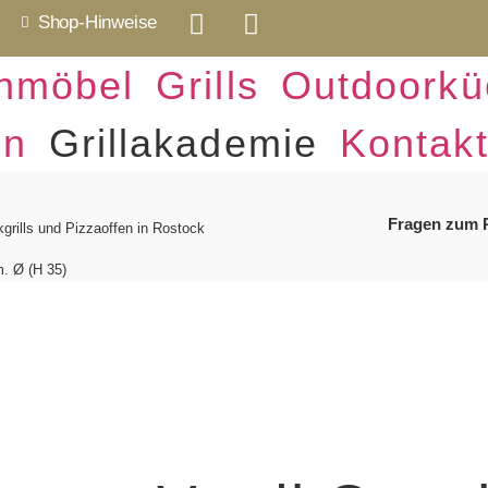
Shop-Hinweise
nmöbel
Grills
Outdoorkü
en
Grillakademie
Kontak
Fragen zum 
ikgrills und Pizzaoffen in Rostock
. Ø (H 35)