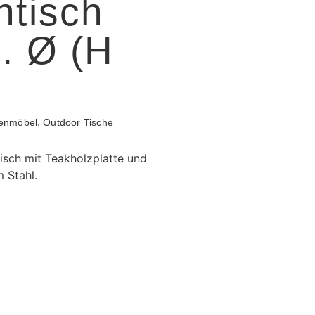
htisch
. Ø (H
,
enmöbel
Outdoor Tische
isch mit Teakholzplatte und
 Stahl.