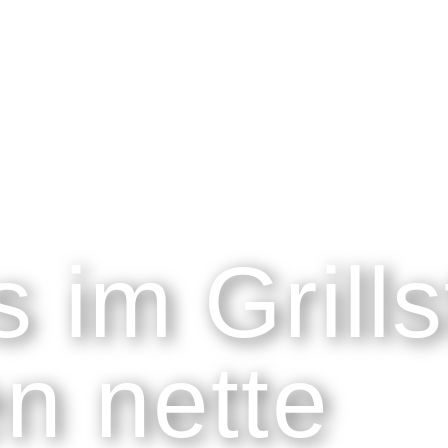
 im Grills
en nette