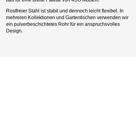
Rostfreier Stahl ist stabil und dennoch leicht flexibel. In
mehreren Kollektionen und Gartentischen verwenden wir
ein pulverbeschichtetes Rohr für ein anspruchsvolles
Design.
Ahoi
Ihr Gartenmöbelliebhaber &
Grillbegeisterte!
Besuche unser Gartenmöbelgeschäft und
Grillfachhandel an der Ostsee.
Wir sind Deine Gartenmöbel- und Grill-Experten in
Region Rostock und Mecklenburg-Vorpommern!