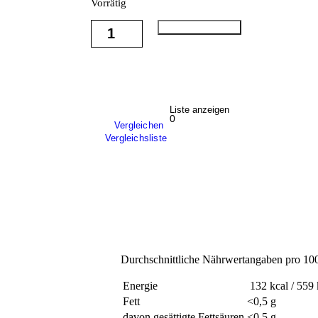
Vorrätig
In den Warenkorb
Liste anzeigen
0
Vergleichen
Vergleichsliste
Durchschnittliche Nährwertangaben pro 10
Energie
132 kcal / 559 
Fett
<0,5 g
davon gesättigte Fettsäuren
<0,5 g