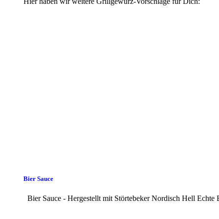
Hier haben wir weitere Grillgewürz-Vorschläge für Dich:
Bier Sauce
Bier Sauce - Hergestellt mit Störtebeker Nordisch Hell Echte Br