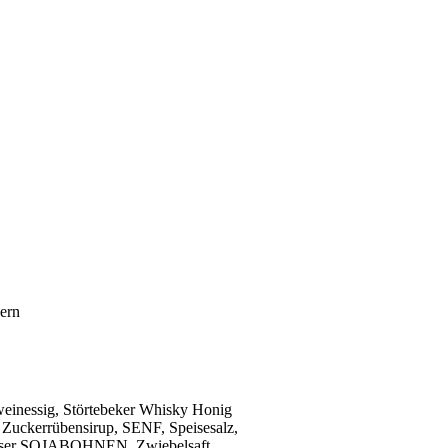
ern
einessig, Störtebeker Whisky Honig
 Zuckerrübensirup, SENF, Speisesalz,
asser SOJABOHNEN, Zwiebelsaft,