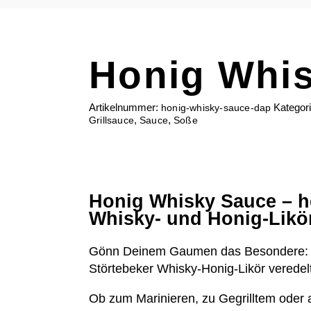
Honig Whi
Artikelnummer:
Kategor
honig-whisky-sauce-dap
,
,
Grillsauce
Sauce
Soße
Honig Whisky Sauce – he
Whisky- und Honig-Likö
Gönn Deinem Gaumen das Besondere: Di
Störtebeker Whisky-Honig-Likör veredelt
Ob zum Marinieren, zu Gegrilltem oder a