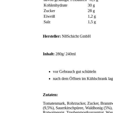
Kohlenhydrate
30 g
Zucker
28 g
Eiweiß
1,2 g
Salz
1,5 g
Hersteller:
N8Schicht GmbH
Inhalt:
280g/ 240ml
vor Gebrauch gut schütteln
nach dem Öffnen im Kühlschrank lag
Zutaten:
Tomatenmark, Rohrzucker, Zucker, Branntw
(9,5%), Sauerkirschpüree, Waldhonig (5%),
Rotweinessig, Traubenmostkonzentrat, W