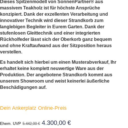
Dieses Spitzenmodell von SonnenPartner® aus
massivem Teakholz ist für höchste Ansprüche
konzipiert. Dank der exzellenten Verarbeitung und
innovativer Technik wird dieser Strandkorb zum
langlebigen Begleiter in Eurem Garten. Dank der
stufenlosen Gleittechnik und einer integrierten
Rückholfeder lässt sich der Oberkorb ganz bequem
und ohne Kraftaufwand aus der Sitzposition heraus
verstellen.
Es handelt sich hierbei um einen Musterabverkauf, Ihr
erhaltet keine komplett neuwertige Ware aus der
Produktion. Der angebotene Strandkorb kommt aus
unserem Showroom und weist keinerlei äußerliche
Beschädigungen auf.
Dein Ankerplatz Online-Preis
Ursprünglicher
4.300,00
€
Aktueller
Ehem. UVP
5.442,00
€