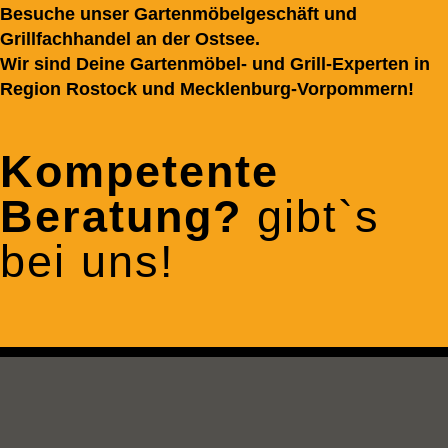
Besuche unser Gartenmöbelgeschäft und
Grillfachhandel an der Ostsee.
Wir sind Deine Gartenmöbel- und Grill-Experten in
Region Rostock und Mecklenburg-Vorpommern!
Kompetente
Beratung?
gibt`s
bei uns!