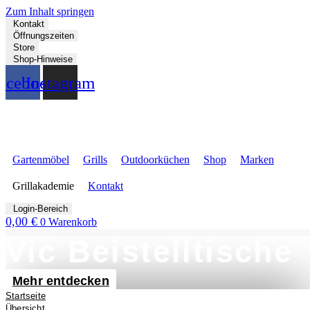
Zum Inhalt springen
Kontakt
Öffnungszeiten
Store
Shop-Hinweise
acebook
Instagram
Gartenmöbel
Grills
Outdoorküchen
Shop
Marken
Grillakademie
Kontakt
Login-Bereich
0,00
€
0
Warenkorb
Vic Beistelltische
Mehr entdecken
Startseite
Übersicht