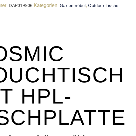
mer:
Kategorien:
,
DAP019906
Gartenmöbel
Outdoor Tische
OSMIC
OUCHTISCH
T HPL-
ISCHPLATTE