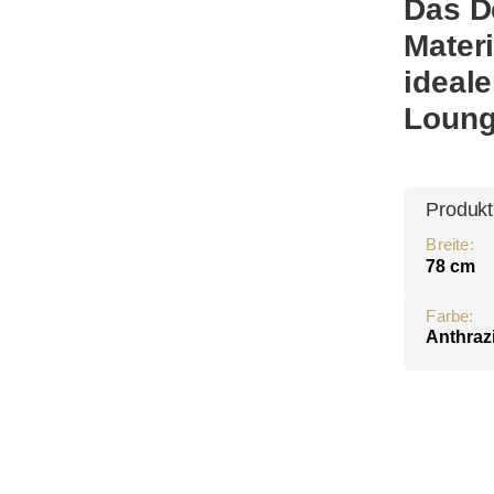
Das D
Mater
ideal
Loung
Produkt
Breite:
78 cm
Farbe:
Anthrazi