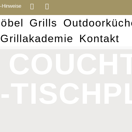
-Hinweise
öbel
Grills
Outdoorküch
Grillakademie
Kontakt
 COUCH
L-TISCHP