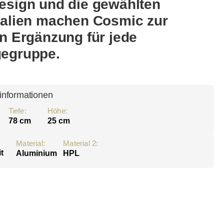
esign und die gewählten
ialien machen Cosmic zur
en Ergänzung für jede
egruppe.
informationen
Tiefe:
Höhe:
78 cm
25 cm
Material:
Material 2:
t
Aluminium
HPL