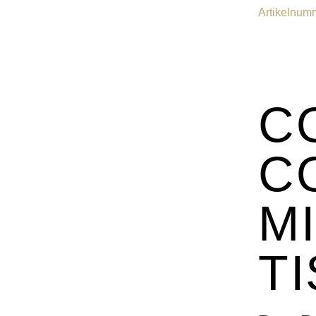
Artikelnum
C
C
MI
T